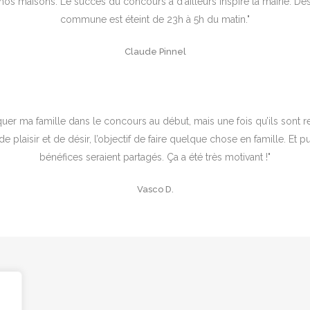
os maisons. Le succès du concours a d'ailleurs inspiré la mairie. Dés
commune est éteint de 23h à 5h du matin."
Claude Pinnel
liquer ma famille dans le concours au début, mais une fois qu’ils sont re
de plaisir et de désir, l’objectif de faire quelque chose en famille. Et pu
bénéfices seraient partagés. Ça a été très motivant !"
Vasco D.