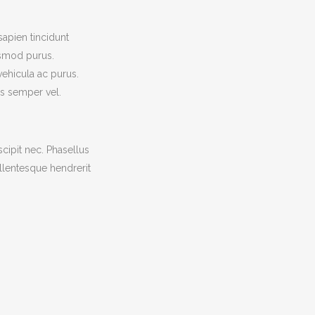
apien tincidunt
ismod purus.
vehicula ac purus.
is semper vel.
cipit nec. Phasellus
ellentesque hendrerit