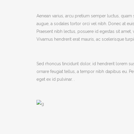
Aenean varius, arcu pretium semper luctus, quam s
augue, a sodales tortor orci vel nibh. Donec at eu
Praesent nibh lectus, posuere id egestas sit amet, 
Vivamus hendrerit erat mauris, ac scelerisque turp
Sed rhoncus tincidunt dolor, id hendrerit lorem sus
ornare feugiat tellus, a tempor nibh dapibus eu. P
eget ex id pulvinar. .